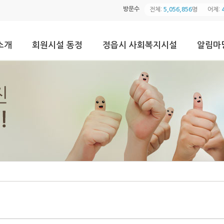
방문수
전체:
5,056,856
명
어제:
소개
회원시설 동정
정읍시 사회복지시설
알림마