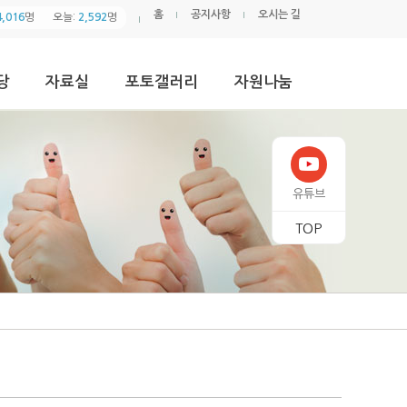
홈
공지사항
오시는 길
4,016
명
오늘:
2,592
명
당
자료실
포토갤러리
자원나눔
유튜브
TOP