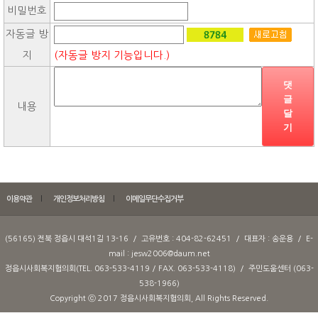
비밀번호
자동글 방
지
(자동글 방지 기능입니다.)
댓
글
내용
달
기
이용약관
개인정보처리방침
이메일무단수집거부
(56165) 전북 정읍시 대석1길 13-16 / 고유번호 : 404-82-62451 / 대표자 : 송운용 / E-
mail : jesw2006@daum.net
정읍시사회복지협의회(TEL. 063-533-4119 / FAX. 063-533-4118) / 주민도움센터 (063-
538-1966)
Copyright ⓒ 2017 정읍시사회복지협의회, All Rights Reserved.