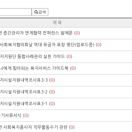
검색
제 목
7년 중간관리자 연계협력 컨퍼런스 발제문 (
0
)
사회복지협의회날 역대 유공자 표창 명단(업로드중) (
0
)
지지원단 통합사례관리 실천 가이드 (
0
)
7 나에게 힘이되는 복지서비스 가이드북 (
0
)
지시설지원내역조사표3-3 (
0
)
지시설지원내역조사표3-2 (
0
)
지시설지원내역조사표3-1 (
0
)
등기서류서식 (
0
)
7년 사회복지종사자 직무활동수기 관련 (
0
)