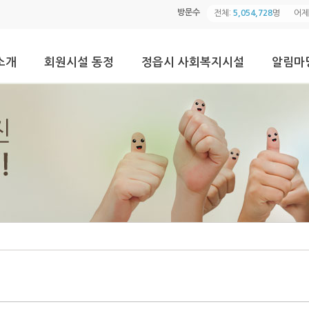
방문수
전체:
5,054,728
명
어제
소개
회원시설 동정
정읍시 사회복지시설
알림마