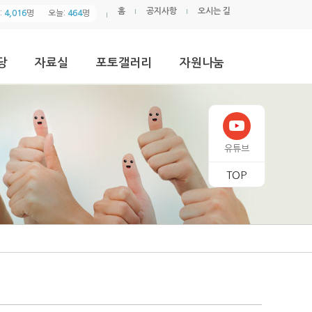
홈
공지사항
오시는 길
:
4,016
명
오늘:
464
명
당
자료실
포토갤러리
자원나눔
유튜브
TOP