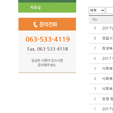
자료실
No
9
201
8
정읍시
7
희망복
6
201
5
사회복
4
사회복
3
사회복
2
임원 
1
201