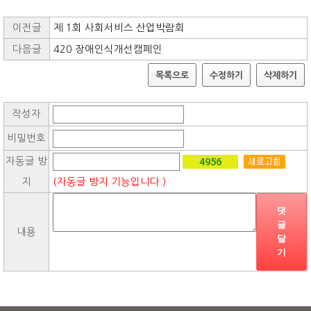
이전글
제 1회 사회서비스 산업박람회
다음글
420 장애인식개선캠페인
목록으로
수정하기
삭제하기
작성자
비밀번호
자동글 방
지
(자동글 방지 기능입니다.)
댓
글
내용
달
기