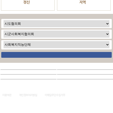
정신
지역
이용약관
개인정보처리방침
이메일무단수집거부
(56165) 전북 정읍시 대석1길 13-16 / 고유번호 : 404-82-62451 / 대표자 : 송운용 / E-