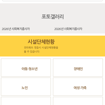
포토갤러리
026년 사회복지종사자
2026년 사회복지종사자
2
시설단체현황
전라북도 정읍시 시설단체현황을
볼 수 있습니다.
아동·청소년
장애인
노인
여성·가족