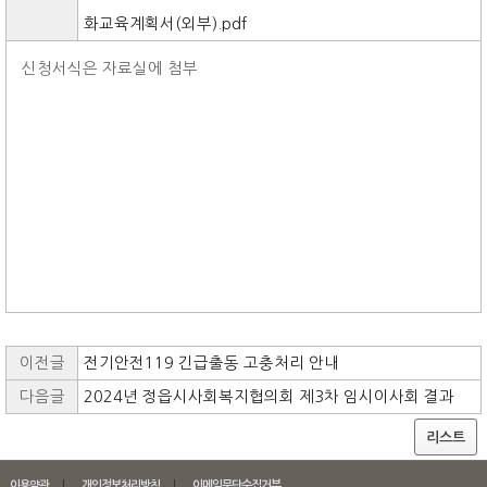
화교육계획서(외부).pdf
신청서식은 자료실에 첨부
이전글
전기안전119 긴급출동 고충처리 안내
다음글
2024년 정읍시사회복지협의회 제3차 임시이사회 결과
리스트
이용약관
개인정보처리방침
이메일무단수집거부