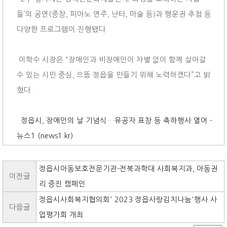
들’의 공연(중창, 피아노 연주, 난타, 마술 등)과 행운권 추첨 등
다양한 프로그램이 진행됐다.
이학수 시장은 “장애인과 비장애인이 차별 없이 함께 살아갈
수 있는 시민 중심, 으뜸 정읍을 만들기 위해 노력하겠다”고 밝
혔다.
정읍시, 장애인의 날 기념식…유공자 표창 등 축하행사 열어 -
뉴스1 (news1.kr)
정읍시아동보호전문기관-전북과학대 사회복지과, 아동권
이전글
리 증진 캠페인
정읍시사회복지협의회' 2023 정읍사랑김치나눔'행사 사
다음글
업평가회 개최