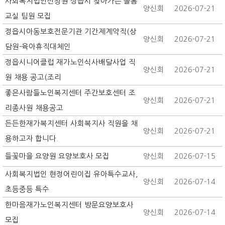
사회복지법인신창원 정읍시 찾아가는 돌봄
양신회
2026-07-21
교실 팀원 모집
정읍시아동보호전문기관 기간제계약직(상
양신회
2026-07-21
담원-육아휴직대체인
정읍시니어클럽 재가노인식사배달사업 직
양신회
2026-07-21
원 채용 공고(조리
좋은사람들노인복지센터 주간보호센터 조
양신회
2026-07-21
리종사원 채용공고
든든한재가복지센터 사회복지사 직원을 채
양신회
2026-07-21
용하고자 합니다.
들꽃마을 요양원 요양보호사 모집
양신회
2026-07-15
사회복지법인 현정어린이집 유아특수교사,
양신회
2026-07-14
초등중등 특수
한마음재가노인복지센터 방문요양보호사
양신회
2026-07-14
모집