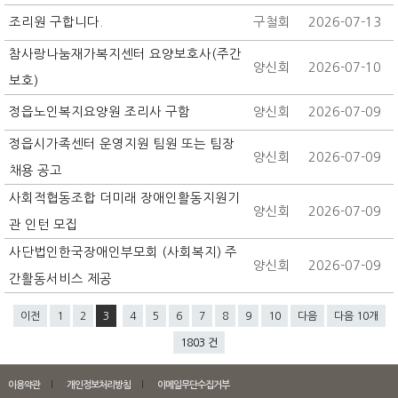
조리원 구합니다.
구철회
2026-07-13
참사랑나눔재가복지센터 요양보호사(주간
양신회
2026-07-10
보호)
정읍노인복지요양원 조리사 구함
양신회
2026-07-09
정읍시가족센터 운영지원 팀원 또는 팀장
양신회
2026-07-09
채용 공고
사회적협동조합 더미래 장애인활동지원기
양신회
2026-07-09
관 인턴 모집
사단법인한국장애인부모회 (사회복지) 주
양신회
2026-07-09
간활동서비스 제공
이전
1
2
3
4
5
6
7
8
9
10
다음
다음 10개
1803 건
이용약관
개인정보처리방침
이메일무단수집거부